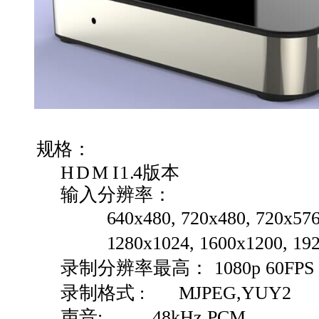
规格：
HDM
I1
.
4
版本
输入分辨率：
640x480,
720x480,
720x576
1280x1024,
1600x1200,
19
录制分辨率最高：
1080p
60FPS
录制格式
:
MJPEG,YUY2
声音
:
48kHz
PCM