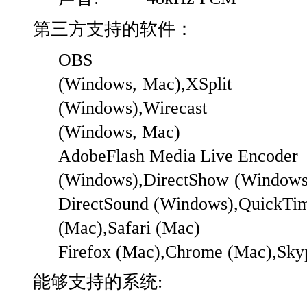
第三方支持的软件：
OBS
(Windows,
Mac),XSplit
(Windows),Wirecast
(Windows,
Mac)
Adobe
Flash
Media
Live
Encoder
(Windows),DirectShow
(Windows
DirectSound
(Windows),QuickTi
(Mac),Safari
(Mac)
Firefox
(Mac),Chrome
(Mac),Sky
能够支持的系统
: