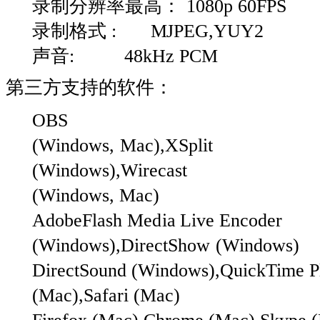
录制分辨率最高：
1080p
60FPS
录制格式
:
MJPEG,YUY2
声音
:
48kHz
PCM
第三方支持的软件：
OBS
(Windows,
Mac),XSplit
(Windows),Wirecast
(Windows,
Mac)
Adobe
Flash
Media
Live
Encoder
(Windows),DirectShow
(Windows)
DirectSound
(Windows),QuickTime
P
(Mac),Safari
(Mac)