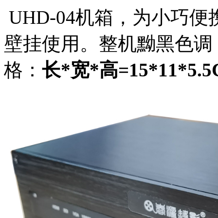
UHD-04机箱，为小巧
壁挂使用。整机黝黑色调
格：
长
*宽*高=15*11*5