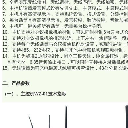
5、全程实现无线侦测、无线调控、无线匹配、无线加密、无
6、主控机话筒发言模式设有先进先出、主席模式。主席模式
7、主机具有高清显示屏，支持系统设置、模式设置、分级控
8、每台话筒具有高清显示屏、发言按键、聆听按键、音量加
9、主机可一键关闭所有话筒，无需每台操控关闭。
10、主机支持对会议摄像机的控制，可以同时控制6台云台式
11、支持对会议摄像机的推远拉近、上下左右、焦距调整、预
12、支持每个无线话筒与会议摄像机配对设置，实现谁讲话，
13、支持485、232协议，支持与其他中控联机实现联动控制。
14、主机为标准2U机箱设计，峭立三根天线，纯金属打造，
具有卡农、6.35音频输出接口，可以同时直接接入录播机或
15、无线话筒为可充电鹅颈式纯铝可折弯设计，48公分超长
二、产品参数
（一）、主控机WZ-01技术指标