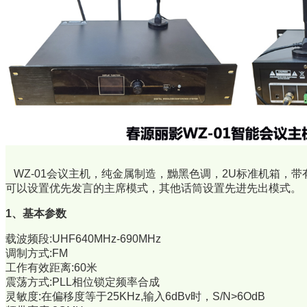
WZ-01会议主机，纯金属制造，黝黑色调，2U标准机箱，带
可以设置优先发言的主席模式，其他话筒设置先进先出模式。
1、基本参数
载波频段:UHF640MHz-690MHz
调制方式:FM
工作有效距离:60米
震荡方式:PLL相位锁定频率合成
灵敏度:在偏移度等于25KHz,输入6dBv时，S/N>6OdB