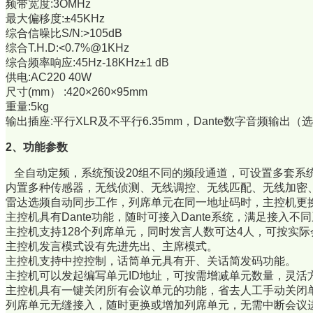
频带宽度:3OMHz
最大偏移度:±45KHz
综合信噪比S/N:>105dB
综合T.H.D:<0.7%@1KHz
综合频率响应:45Hz-18KHz±1 dB
供电:AC220 40W
尺寸(mm） :420×260×95mm
重量:5kg
输出插座:平行XLR及不平行6.35mm，Dante数字音频输出（
2、功能参数
全自动定频，系统预设20组不同的频段通道，可设置多套系统
内置多种传感器，无线侦测、无线调控、无线匹配、无线加密
雷达选频自动同步工作，列席单元在同一地址码时，主控机更
主控机具有Dante功能，随时可接入Dante系统，满足接入不
主控机支持128个列席单元，同时发言人数可达4人，可按实
主控机发言模式设有先进先出、主席模式。
主控机支持中控控制，话筒单元具有开、关话简发码功能。
主控机可以发起编写单元ID地址，可按需增减单元数量，灵活
主控机具有一键关闭所有会议单元的功能，省去人工手动关闭
列席单元无缝接入，随时更换或增加列席单元，无需中断会议